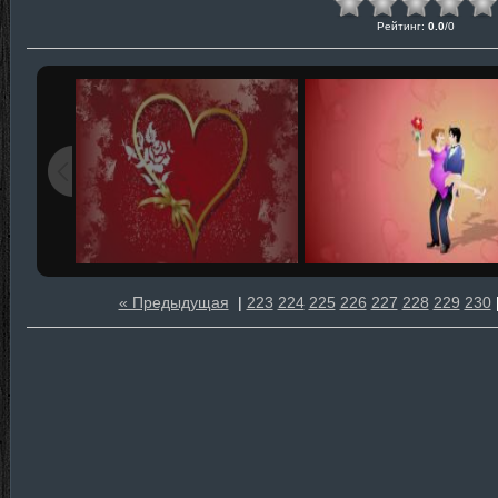
Рейтинг
:
0.0
/
0
« Предыдущая
|
223
224
225
226
227
228
229
230