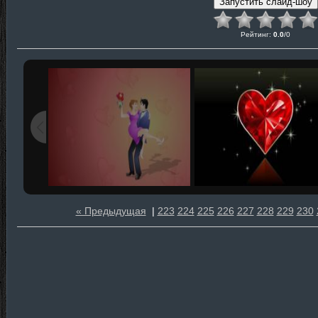
Рейтинг
:
0.0
/
0
« Предыдущая
|
223
224
225
226
227
228
229
230