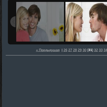
« Предыдущая
|
26
27
28
29
30
[
31
]
32
33
3