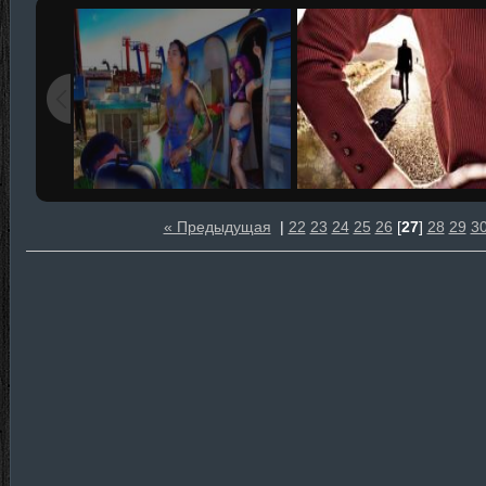
« Предыдущая
|
22
23
24
25
26
[
27
]
28
29
3