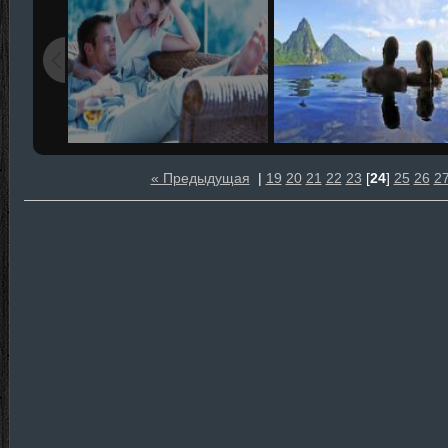
« Предыдущая
|
19
20
21
22
23
[
24
]
25
26
2