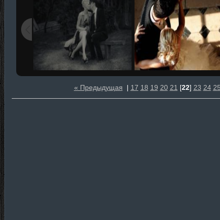
« Предыдущая
|
17
18
19
20
21
[
22
]
23
24
2