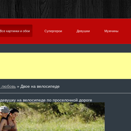
Все картинки и обои
Супергерои
Девушки
Мужчины
о любовь
» Двое на велосипеде
 девушку на велосипеде по проселочной дороге