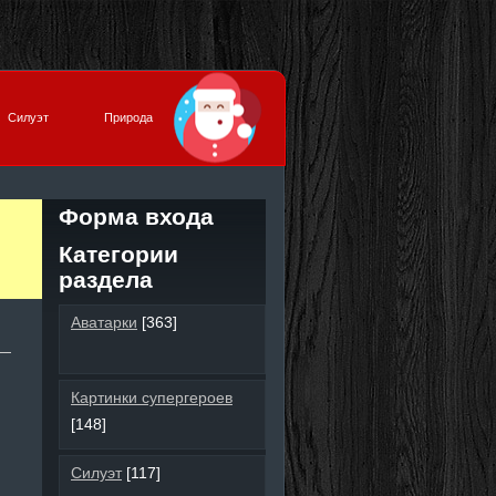
Силуэт
Природа
Форма входа
Категории
раздела
Аватарки
[363]
Картинки супергероев
[148]
Силуэт
[117]