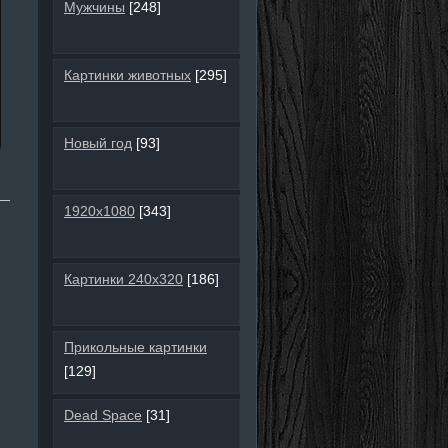
Мужчины
[248]
Картинки животных
[295]
Новый год
[93]
1920х1080
[343]
Картинки 240х320
[186]
Прикольные картинки
[129]
Dead Space
[31]