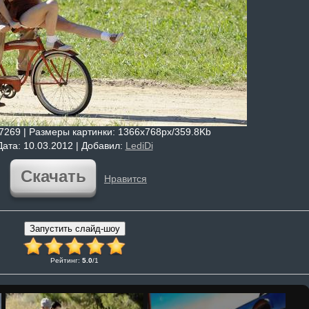
 7269 |
Размеры картинки
: 1366x768px/359.8Kb
Дата
: 10.03.2012 |
Добавил
:
LediDi
Скачать
Нравится
Рейтинг
:
5.0
/
1