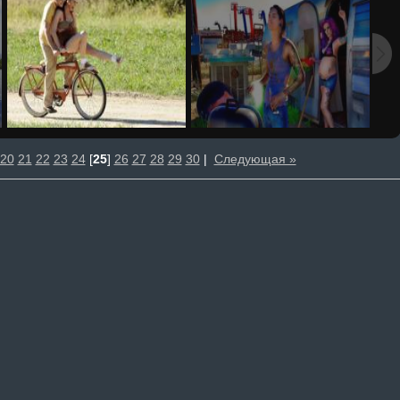
20
21
22
23
24
[
25
]
26
27
28
29
30
|
Следующая »