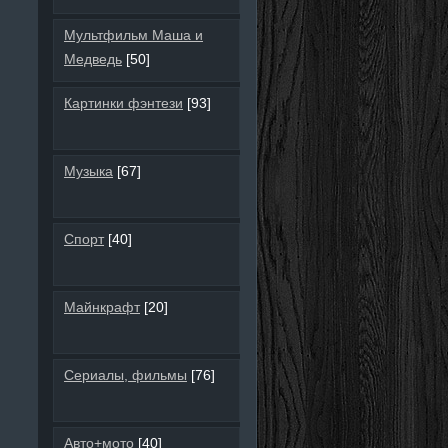
Мультфильм Маша и
Медведь
[50]
Картинки фэнтези
[93]
Музыка
[67]
Спорт
[40]
Майнкрафт
[20]
Сериалы, фильмы
[76]
Авто+мото
[40]