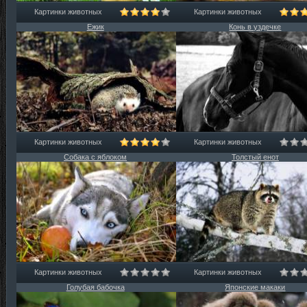
Картинки животных
Картинки животных
Ежик
Конь в уздечке
Картинки животных
Картинки животных
Собака с яблоком
Толстый енот
Картинки животных
Картинки животных
Голубая бабочка
Японские макаки