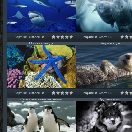
Картинки животных
Картинки животных
Морская звезда
Выдра в воде
Картинки животных
Картинки животных
Семья пингвинов на гнезде
Крупный волк