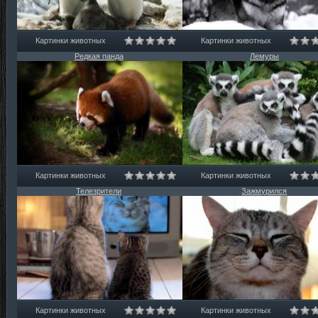
Картинки животных
Картинки животных
Редкая панда
Лемуры
Картинки животных
Картинки животных
Телезрители
Зажмурился
Картинки животных
Картинки животных