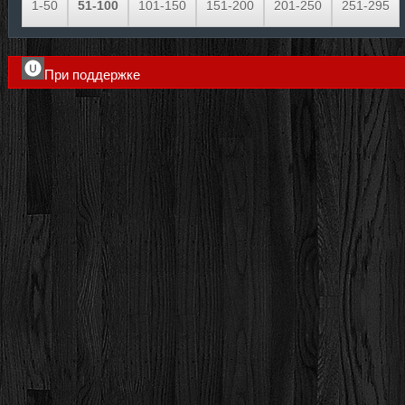
1-50
51-100
101-150
151-200
201-250
251-295
При поддержке