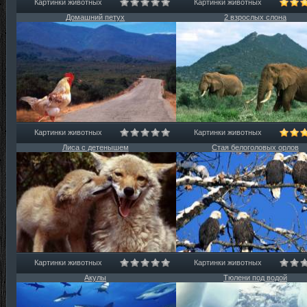
Картинки животных
Картинки животных
Домашний петух
2 взрослых слона
Картинки животных
Картинки животных
Лиса с детенышем
Стая белоголовых орлов
Картинки животных
Картинки животных
Акулы
Тюлени под водой