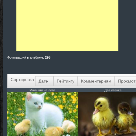
Фотографий в альбоме
:
295
Сортировка
Дате
Рейтингу
Комментариям
Просмот
Малыши на лугу
Два утенка