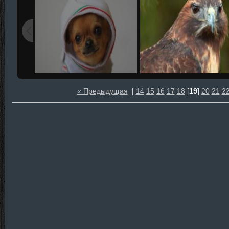
« Предыдущая
|
14
15
16
17
18
[
19
]
20
21
2