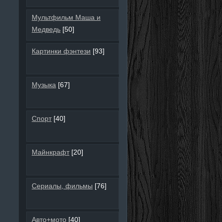
Мультфильм Маша и
Медведь
[50]
Картинки фэнтези
[93]
Музыка
[67]
Спорт
[40]
Майнкрафт
[20]
Сериалы, фильмы
[76]
Авто+мото
[40]