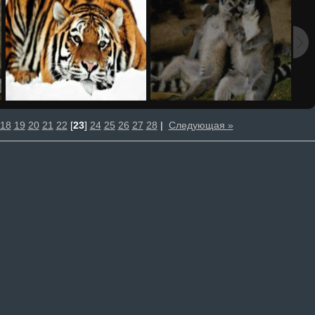
18
19
20
21
22
[
23
]
24
25
26
27
28
|
Следующая »