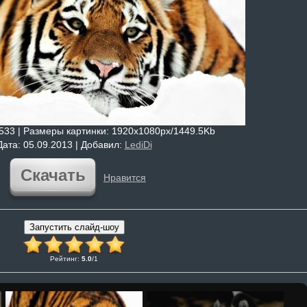
4533 |
Размеры картинки
: 1920x1080px/1449.5Kb
Дата
: 05.09.2013 |
Добавил
:
LediDi
Скачать
Нравится
Рейтинг
:
5.0
/
1