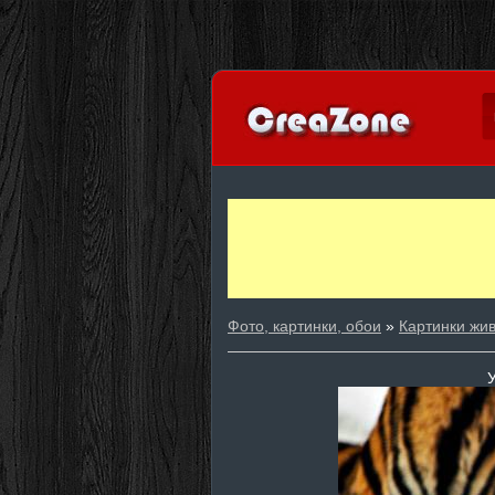
Фото, картинки, обои
»
Картинки жи
У