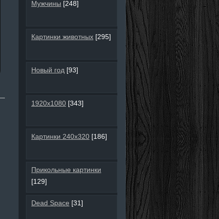
Мужчины
[248]
Картинки животных
[295]
Новый год
[93]
1920х1080
[343]
Картинки 240х320
[186]
Прикольные картинки
[129]
Dead Space
[31]