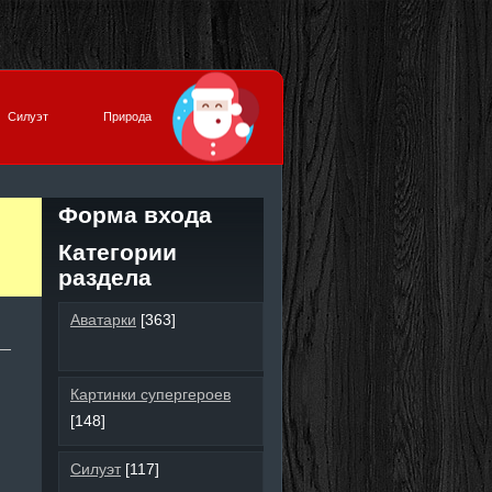
Силуэт
Природа
Форма входа
Категории
раздела
Аватарки
[363]
Картинки супергероев
[148]
Силуэт
[117]