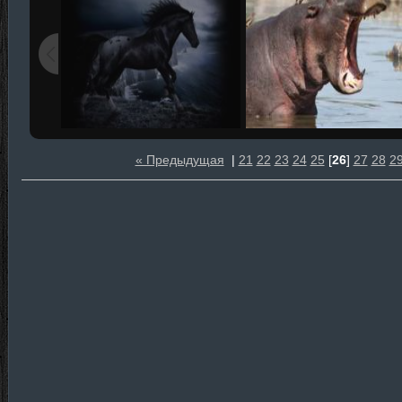
« Предыдущая
|
21
22
23
24
25
[
26
]
27
28
2