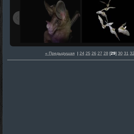
« Предыдущая
|
24
25
26
27
28
[
29
]
30
31
3