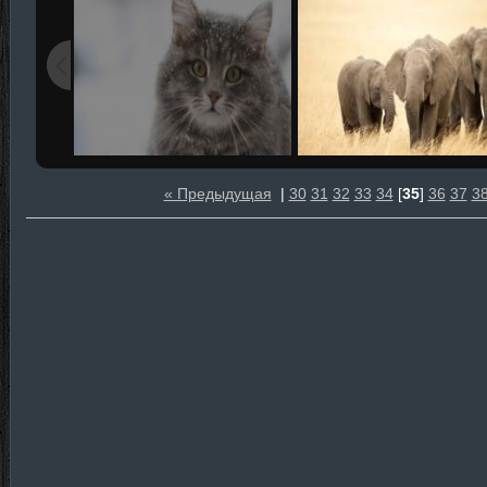
« Предыдущая
|
30
31
32
33
34
[
35
]
36
37
3