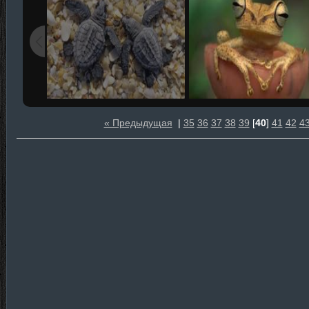
« Предыдущая
|
35
36
37
38
39
[
40
]
41
42
4