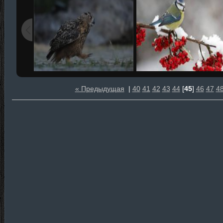
« Предыдущая
|
40
41
42
43
44
[
45
]
46
47
4