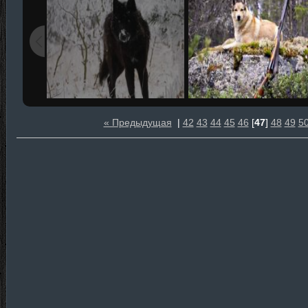
« Предыдущая
|
42
43
44
45
46
[
47
]
48
49
5