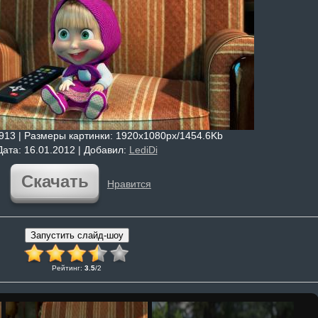
4913 |
Размеры картинки
: 1920x1080px/1454.6Kb
Дата
: 16.01.2012 |
Добавил
:
LediDi
Скачать
Нравится
Рейтинг
:
3.5
/
2