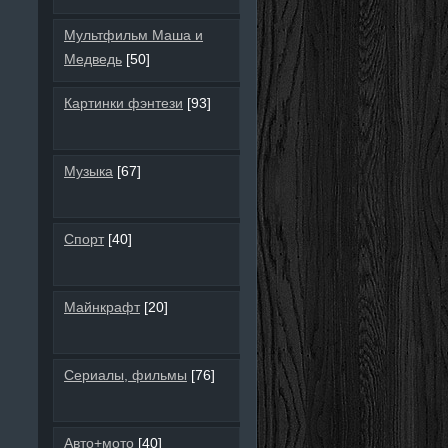
Мультфильм Маша и
Медведь
[50]
Картинки фэнтези
[93]
Музыка
[67]
Спорт
[40]
Майнкрафт
[20]
Сериалы, фильмы
[76]
Авто+мото
[40]