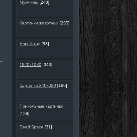
Мужчины
[248]
Картинки животных
[295]
Новый год
[93]
1920х1080
[343]
Картинки 240х320
[186]
Прикольные картинки
[129]
Dead Space
[31]