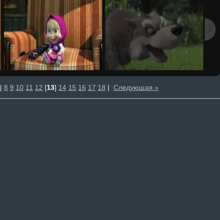
|
8
9
10
11
12
[
13
]
14
15
16
17
18
|
Следующая »