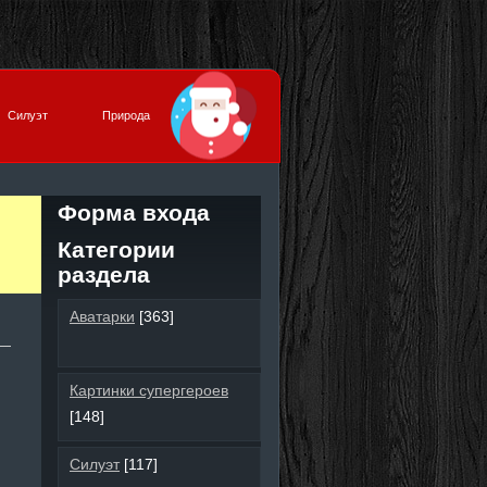
Силуэт
Природа
Форма входа
Категории
раздела
Аватарки
[363]
Картинки супергероев
[148]
Силуэт
[117]