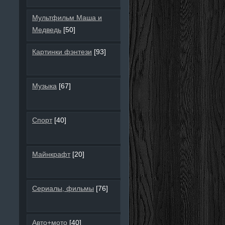
Мультфильм Маша и
Медведь
[50]
Картинки фэнтези
[93]
Музыка
[67]
Спорт
[40]
Майнкрафт
[20]
Сериалы, фильмы
[76]
Авто+мото
[40]