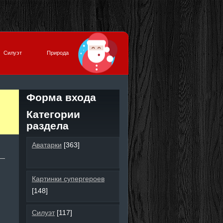
Силуэт
Природа
Форма входа
Категории
раздела
Аватарки
[363]
Картинки супергероев
[148]
Силуэт
[117]