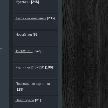
Мужчины
[248]
Картинки животных
[295]
Новый год
[93]
1920х1080
[343]
Картинки 240х320
[186]
Прикольные картинки
[129]
Dead Space
[31]