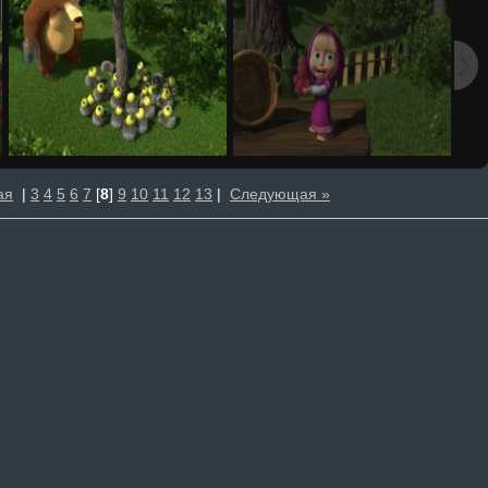
ая
|
3
4
5
6
7
[
8
]
9
10
11
12
13
|
Следующая »