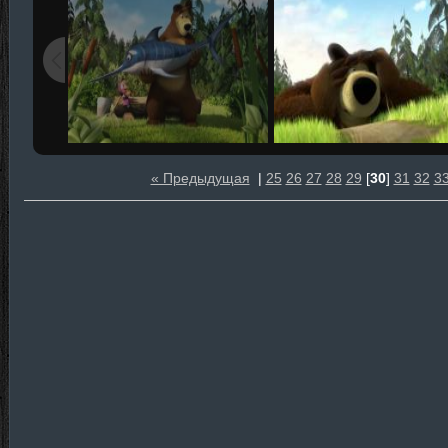
« Предыдущая
|
25
26
27
28
29
[
30
]
31
32
3