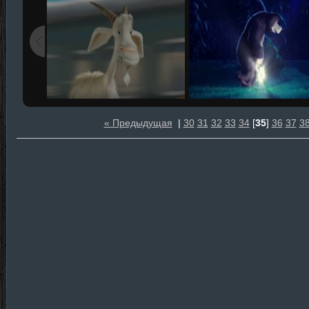
« Предыдущая
|
30
31
32
33
34
[
35
]
36
37
3