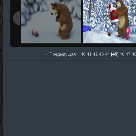
« Предыдущая
|
40
41
42
43
44
[
45
]
46
47
4