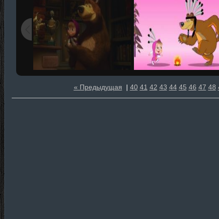
« Предыдущая
|
40
41
42
43
44
45
46
47
48