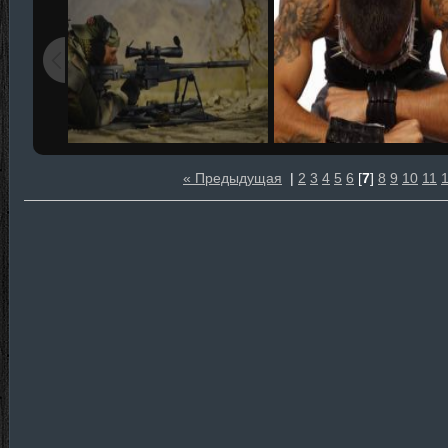
« Предыдущая
|
2
3
4
5
6
[
7
]
8
9
10
11