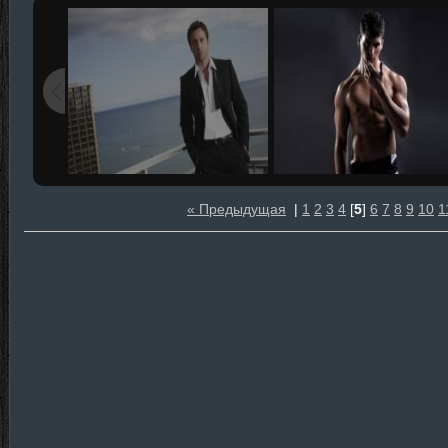
« Предыдущая
|
1
2
3
4
[
5
]
6
7
8
9
10
1