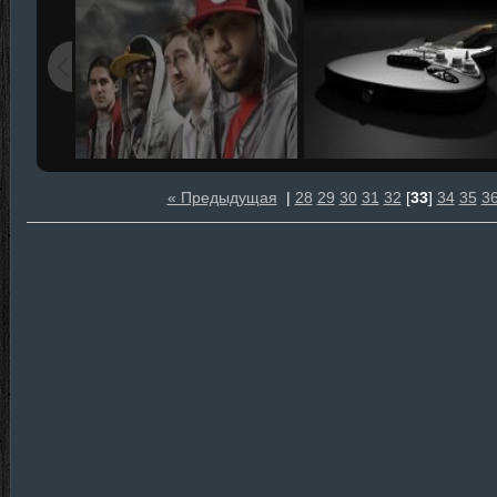
« Предыдущая
|
28
29
30
31
32
[
33
]
34
35
3