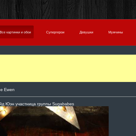
Все картинки и обои
Супергерои
Девушки
Мужчины
de Ewen
йд Юэн участница группы Sugababes