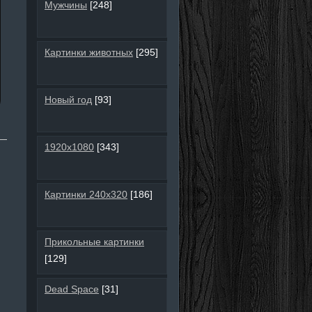
Мужчины
[248]
Картинки животных
[295]
Новый год
[93]
1920х1080
[343]
Картинки 240х320
[186]
Прикольные картинки
[129]
Dead Space
[31]