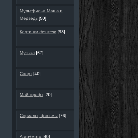
Мультфильм Маша и
Медведь
[50]
Картинки фэнтези
[93]
Музыка
[67]
Спорт
[40]
Майнкрафт
[20]
Сериалы, фильмы
[76]
Авто+мото
[40]