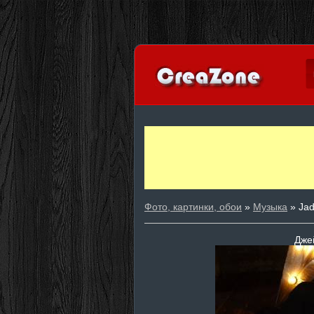
Фото, картинки, обои
»
Музыка
» Ja
Дже