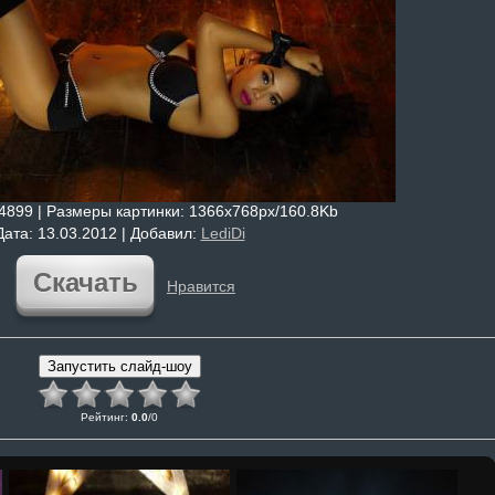
 4899 |
Размеры картинки
: 1366x768px/160.8Kb
Дата
: 13.03.2012 |
Добавил
:
LediDi
Скачать
Нравится
Рейтинг
:
0.0
/
0