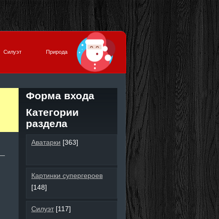
Силуэт
Природа
Форма входа
Категории
раздела
Аватарки
[363]
Картинки супергероев
[148]
Силуэт
[117]