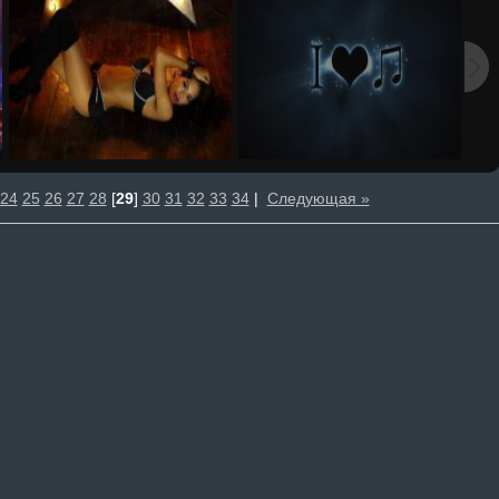
24
25
26
27
28
[
29
]
30
31
32
33
34
|
Следующая »