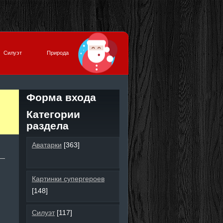
Силуэт
Природа
Форма входа
Категории
раздела
Аватарки
[363]
Картинки супергероев
[148]
Силуэт
[117]