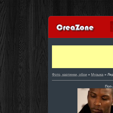
Фото, картинки, обои
»
Музыка
» Лед
Поп-