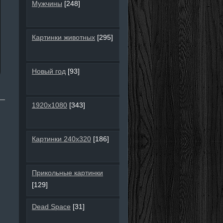
Мужчины
[248]
Картинки животных
[295]
Новый год
[93]
1920х1080
[343]
Картинки 240х320
[186]
Прикольные картинки
[129]
Dead Space
[31]