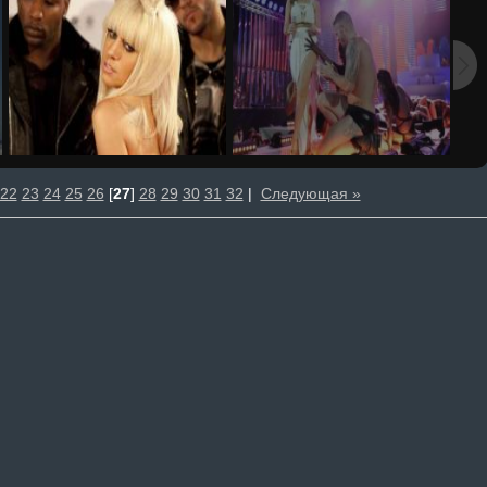
22
23
24
25
26
[
27
]
28
29
30
31
32
|
Следующая »