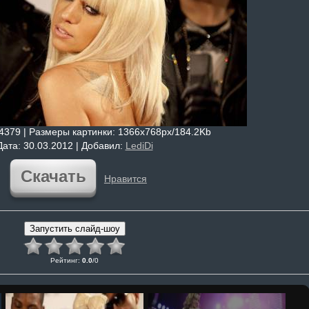
 4379 |
Размеры картинки
: 1366x768px/184.2Kb
Дата
: 30.03.2012 |
Добавил
:
LediDi
Скачать
Нравится
Рейтинг
:
0.0
/
0