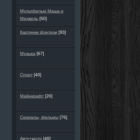
Мультфильм Маша и
Медведь
[50]
Картинки фэнтези
[93]
Музыка
[67]
Спорт
[40]
Майнкрафт
[20]
Сериалы, фильмы
[76]
Авто+мото
[40]