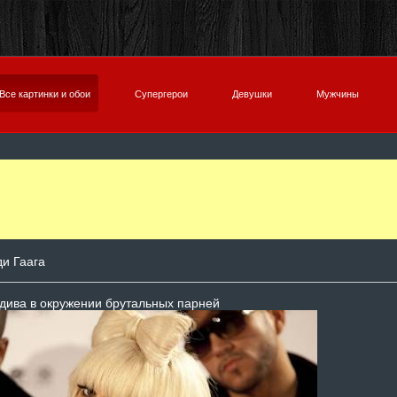
Все картинки и обои
Супергерои
Девушки
Мужчины
и Гаага
дива в окружении брутальных парней