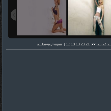
« Предыдущая
|
17
18
19
20
21
[
22
]
23
24
2