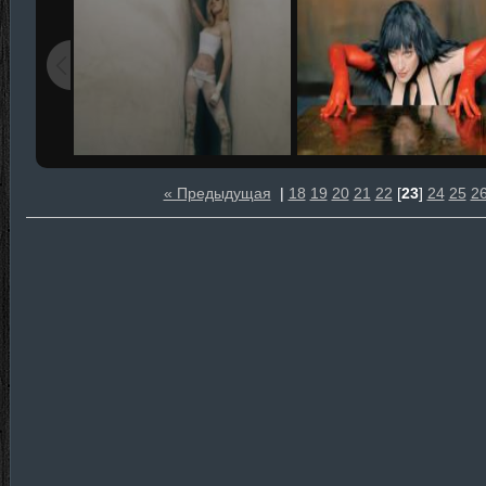
« Предыдущая
|
18
19
20
21
22
[
23
]
24
25
2