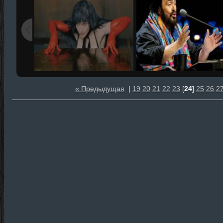
« Предыдущая
|
19
20
21
22
23
[
24
]
25
26
2