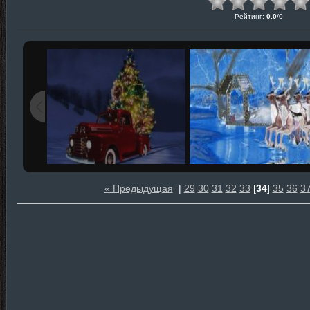
Рейтинг
:
0.0
/
0
« Предыдущая
|
29
30
31
32
33
[
34
]
35
36
3