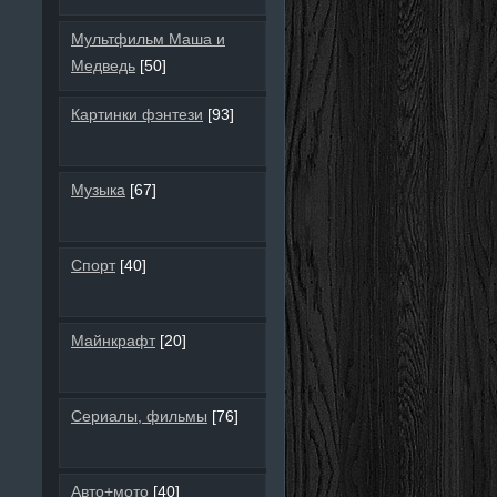
Мультфильм Маша и
Медведь
[50]
Картинки фэнтези
[93]
Музыка
[67]
Спорт
[40]
Майнкрафт
[20]
Сериалы, фильмы
[76]
Авто+мото
[40]