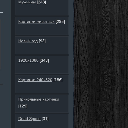
Мужчины
[248]
Картинки животных
[295]
Новый год
[93]
1920х1080
[343]
Картинки 240х320
[186]
Прикольные картинки
[129]
Dead Space
[31]