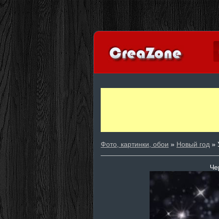
Фото, картинки, обои
»
Новый год
» 
Че