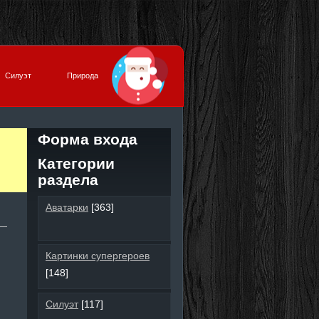
Силуэт
Природа
Форма входа
Категории
раздела
Аватарки
[363]
Картинки супергероев
[148]
Силуэт
[117]