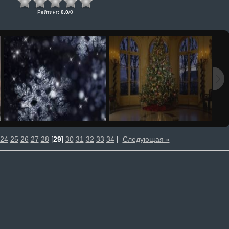
Рейтинг
:
0.0
/
0
24
25
26
27
28
[
29
]
30
31
32
33
34
|
Следующая »