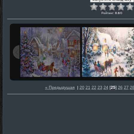
Рейтинг
:
0.0
/
0
« Предыдущая
|
20
21
22
23
24
[
25
]
26
27
2