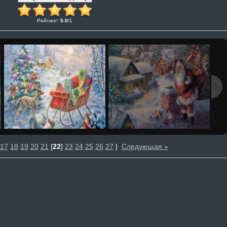
Рейтинг
:
5.0
/
1
17
18
19
20
21
[
22
]
23
24
25
26
27
|
Следующая »