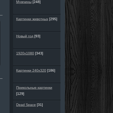
Мужчины
[248]
Картинки животных
[295]
Новый год
[93]
1920х1080
[343]
Картинки 240х320
[186]
Прикольные картинки
[129]
Dead Space
[31]