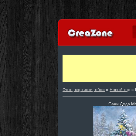
Фото, картинки, обои
»
Новый год
» 
Сани Деда Мо