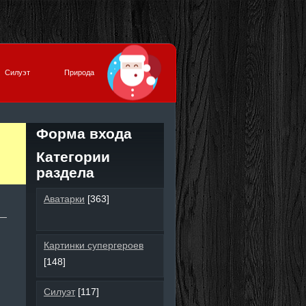
Силуэт
Природа
Форма входа
Категории
раздела
Аватарки
[363]
Картинки супергероев
[148]
Силуэт
[117]