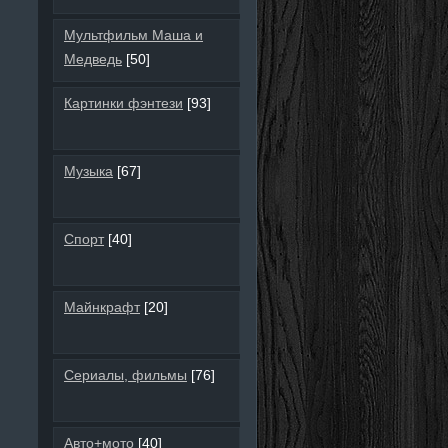
Мультфильм Маша и
Медведь
[50]
Картинки фэнтези
[93]
Музыка
[67]
Спорт
[40]
Майнкрафт
[20]
Сериалы, фильмы
[76]
Авто+мото
[40]