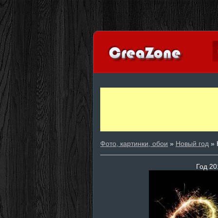
Фото, картинки, обои
»
Новый год
» 
Год 20