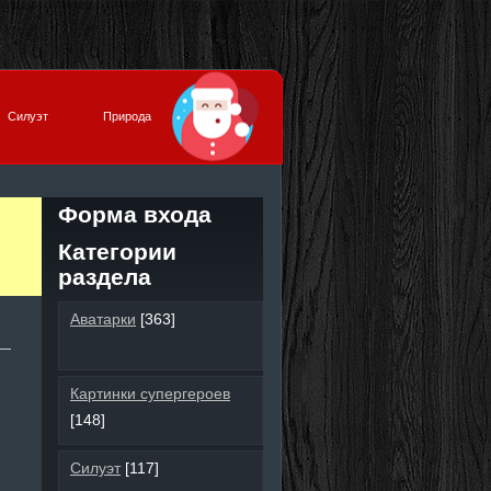
Силуэт
Природа
Форма входа
Категории
раздела
Аватарки
[363]
Картинки супергероев
[148]
Силуэт
[117]