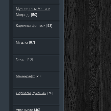
Мультфильм Маша и
Медведь
[50]
Картинки фэнтези
[93]
Музыка
[67]
Спорт
[40]
Майнкрафт
[20]
Сериалы, фильмы
[76]
Авто+мото
[40]