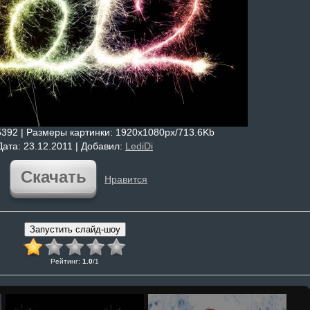
5392 |
Размеры картинки
: 1920x1080px/713.6Kb
Дата
: 23.12.2011 |
Добавил
:
LediDi
Скачать
Нравится
Рейтинг
:
1.0
/
1