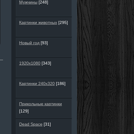
Мужчины
[248]
Картинки животных
[295]
Новый год
[93]
1920х1080
[343]
Картинки 240х320
[186]
Прикольные картинки
[129]
Dead Space
[31]