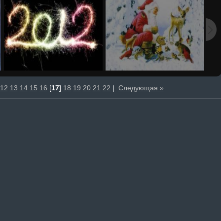
12
13
14
15
16
[
17
]
18
19
20
21
22
|
Следующая »