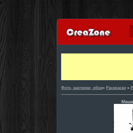
Фото, картинки, обои
»
Раскраски
»
Р
Маша 