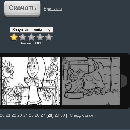
Скачать
Нравится
Рейтинг
:
1.0
/
1
20
21
22
23
24
25
26
27
[
28
]
29
30
|
Следующая »