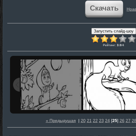
Скачать
Нрав
Рейтинг
:
3.0
/
4
« Предыдущая
|
20
21
22
23
24
[
25
]
26
27
2