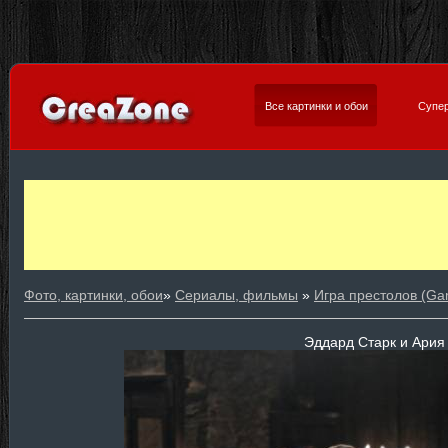
Все картинки и обои
Супер
Фото, картинки, обои
»
Сериалы, фильмы
»
Игра престолов (Ga
Эддард Старк и Ария