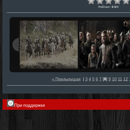
Рейтинг
:
0.0
/
0
« Предыдущая
|
3
4
5
6
7
[
8
]
9
10
11
12
При поддержке