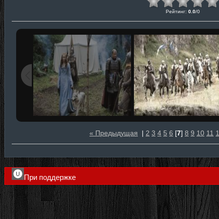
Рейтинг
:
0.0
/
0
« Предыдущая
|
2
3
4
5
6
[
7
]
8
9
10
11
При поддержке