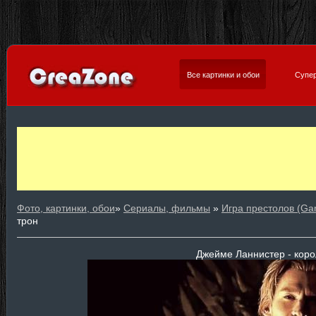
Все картинки и обои
Супер
Фото, картинки, обои
»
Сериалы, фильмы
»
Игра престолов (Ga
трон
Джейме Ланнистер - коро