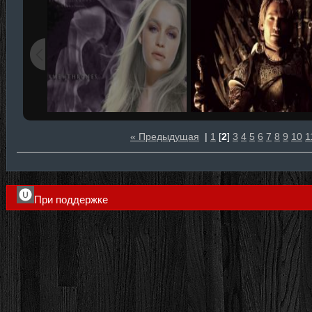
« Предыдущая
|
1
[
2
]
3
4
5
6
7
8
9
10
1
При поддержке