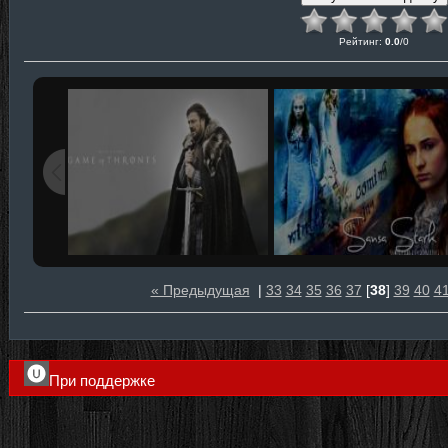
Рейтинг
:
0.0
/
0
« Предыдущая
|
33
34
35
36
37
[
38
]
39
40
4
При поддержке