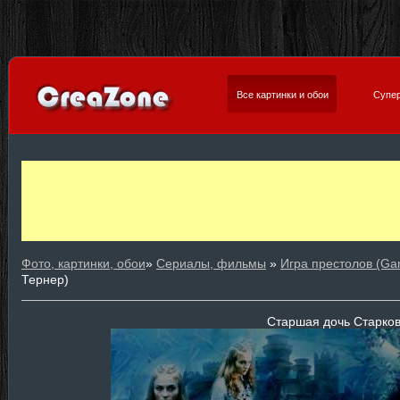
Все картинки и обои
Супер
Фото, картинки, обои
»
Сериалы, фильмы
»
Игра престолов (Ga
Тернер)
Старшая дочь Старко