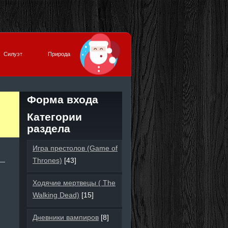
Силуэт
Природа
Форма входа
Категории
раздела
Игра престолов (Game of
Thrones)
[43]
Ходячие мертвецы ( The
Walking Dead)
[15]
Дневники вампиров
[8]