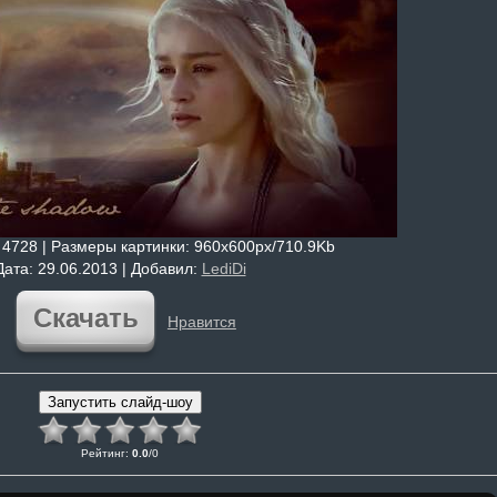
: 4728 |
Размеры картинки
: 960x600px/710.9Kb
Дата
: 29.06.2013 |
Добавил
:
LediDi
Скачать
Нравится
Рейтинг
:
0.0
/
0