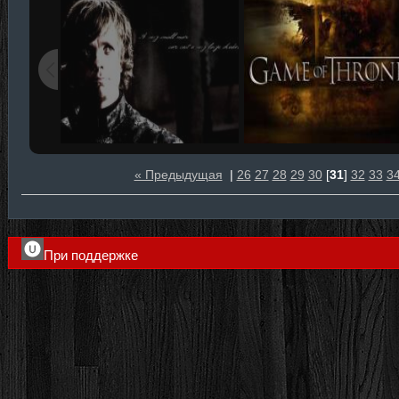
« Предыдущая
|
26
27
28
29
30
[
31
]
32
33
3
При поддержке