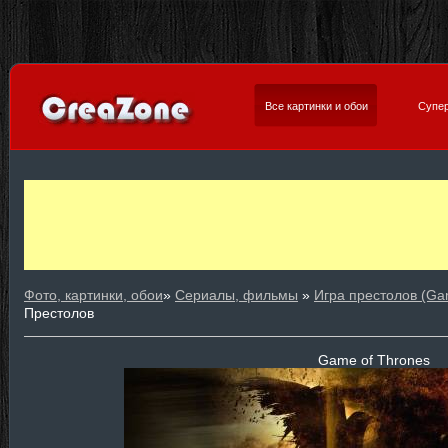
Все картинки и обои
Супер
Фото, картинки, обои
»
Сериалы, фильмы
»
Игра престолов (Ga
Престолов
Game of Thrones