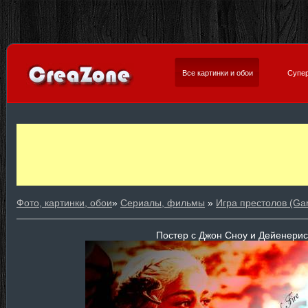
Все картинки и обои
Супер
Фото, картинки, обои
»
Сериалы, фильмы
»
Игра престолов (Ga
Постер с Джон Сноу и Дейенерис