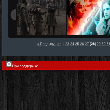
« Предыдущая
|
23
24
25
26
27
[
28
]
29
30
3
При поддержке