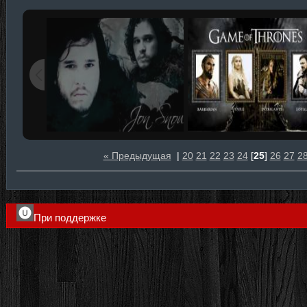
« Предыдущая
|
20
21
22
23
24
[
25
]
26
27
2
При поддержке