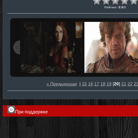
Рейтинг
:
0.0
/
0
« Предыдущая
|
15
16
17
18
19
[
20
]
21
22
2
При поддержке