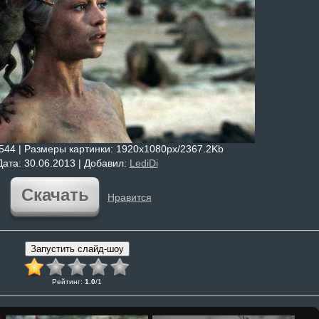
7544 |
Размеры картинки
: 1920x1080px/2367.2Kb
Дата
: 30.06.2013 |
Добавил
:
LediDi
Скачать
Нравится
Рейтинг
:
1.0
/
1