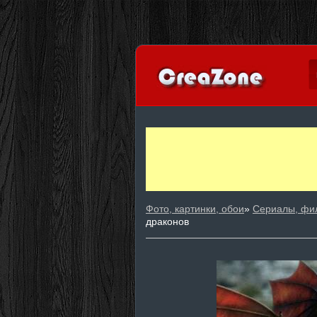
Фото, картинки, обои
»
Сериалы, фи
драконов