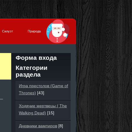
Силуэт
Природа
Форма входа
Категории
раздела
Игра престолов (Game of
Thrones)
[43]
Ходячие мертвецы ( The
Walking Dead)
[15]
Дневники вампиров
[8]