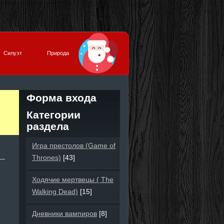
Силуэт
Природа
Форма входа
Категории
раздела
Игра престолов (Game of
Thrones)
[43]
Ходячие мертвецы ( The
Walking Dead)
[15]
Дневники вампиров
[8]