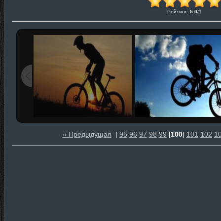
Рейтинг
:
5.0
/
1
« Предыдущая
|
95
96
97
98
99
[
100
]
101
102
1