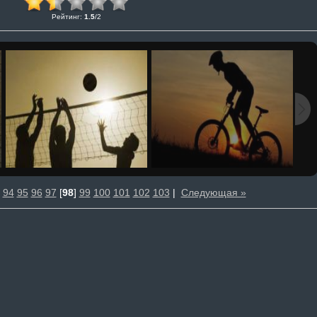
Рейтинг
:
1.5
/
2
94
95
96
97
[
98
]
99
100
101
102
103
|
Следующая »