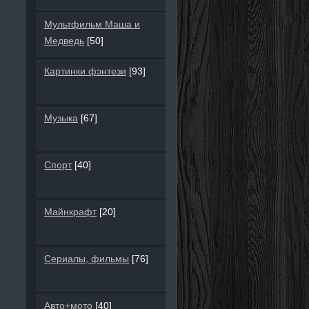
Мультфильм Маша и
Медведь
[50]
Картинки фэнтези
[93]
Музыка
[67]
Спорт
[40]
Майнкрафт
[20]
Сериалы, фильмы
[76]
Авто+мото
[40]