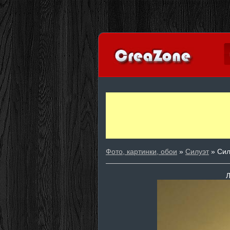
Фото, картинки, обои
»
Силуэт
» Сил
Л