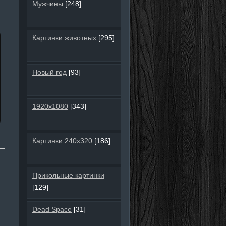
Мужчины
[248]
Картинки животных
[295]
Новый год
[93]
1920х1080
[343]
Картинки 240х320
[186]
Прикольные картинки
[129]
Dead Space
[31]