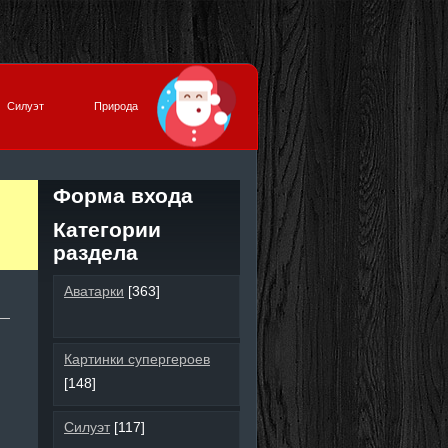
Силуэт
Природа
Форма входа
Категории
раздела
Аватарки
[363]
Картинки супергероев
[148]
Силуэт
[117]